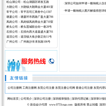
松山湖公司：松山湖园区研发五路
·
深圳公司如何申请一般纳税人仅
大朗公司：大朗镇大朗商会大厦401室
·
申请一般纳税人图片解值得您详
常平公司：常平百司汇商务中心1507
塘厦公司：塘厦环市西路广盈大厦706
凤岗公司：凤岗镇凤岗商会大厦710室
桥头公司：桥头莲城联合街一巷28号
石排公司：石排向西大道嘉盛大厦701
道滘公司：道滘镇大鱼沙新正街11号
广州公司：广州南沙丰泽东路106号
公司注册网
工商注册网
东莞公司注册
东莞注册公司网
香港公司注册
东莞代理
网站首页
|
公司简介
|
深圳公司注册
|
深圳税审报告
|
深圳代理记账
|
深圳审计报
© 辰信会计代理
www.0755cxgs.com
版权所有 禁止转载 深圳