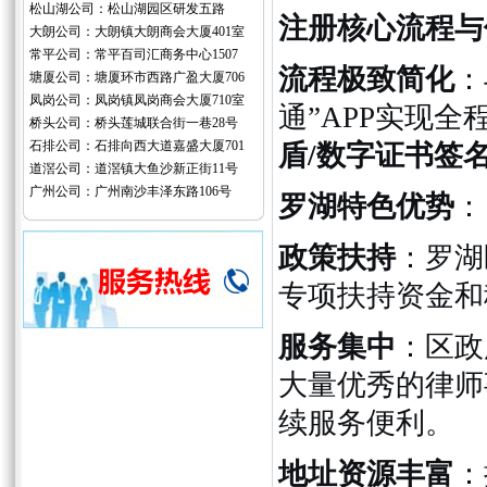
松山湖公司：松山湖园区研发五路
注册核心流程与
大朗公司：大朗镇大朗商会大厦401室
常平公司：常平百司汇商务中心1507
流程极致简化
：
塘厦公司：塘厦环市西路广盈大厦706
凤岗公司：凤岗镇凤岗商会大厦710室
通”APP实现全
桥头公司：桥头莲城联合街一巷28号
石排公司：石排向西大道嘉盛大厦701
盾/数字证书签
道滘公司：道滘镇大鱼沙新正街11号
广州公司：广州南沙丰泽东路106号
罗湖特色优势
：
政策扶持
：罗湖
专项扶持资金和
服务集中
：区政
大量优秀的律师
续服务便利。
地址资源丰富
：