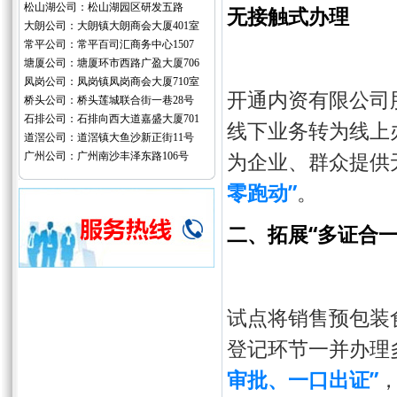
松山湖公司：松山湖园区研发五路
无接触式办理
大朗公司：大朗镇大朗商会大厦401室
常平公司：常平百司汇商务中心1507
塘厦公司：塘厦环市西路广盈大厦706
凤岗公司：凤岗镇凤岗商会大厦710室
开通内资有限公司
桥头公司：桥头莲城联合街一巷28号
石排公司：石排向西大道嘉盛大厦701
线下业务转为线上
道滘公司：道滘镇大鱼沙新正街11号
为企业、群众提供
广州公司：广州南沙丰泽东路106号
零跑动”
。
二、拓展“多证合一
试点将销售预包装
登记环节一并办理
审批、一口出证”
，