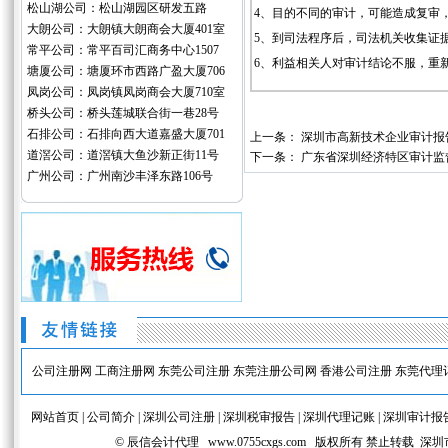
松山湖公司：松山湖园区研发五路
4、目的不同的审计，可能造成复审
大朗公司：大朗镇大朗商会大厦401室
5、到司法程序后，司法机关收集证
常平公司：常平百司汇商务中心1507
6、利益相关人对审计结论不服，重
塘厦公司：塘厦环市西路广盈大厦706
凤岗公司：凤岗镇凤岗商会大厦710室
桥头公司：桥头莲城联合街一巷28号
石排公司：石排向西大道嘉盛大厦701
上一条：
深圳市高新技术企业审计报
道滘公司：道滘镇大鱼沙新正街11号
下一条：
广东省深圳经济特区审计监
广州公司：广州南沙丰泽东路106号
公司注册网
工商注册网
东莞公司注册
东莞注册公司网
香港公司注册
东莞代理
网站首页
|
公司简介
|
深圳公司注册
|
深圳税审报告
|
深圳代理记账
|
深圳审计报
© 辰信会计代理
www.0755cxgs.com
版权所有 禁止转载 深圳